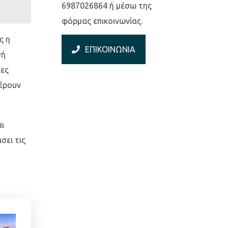
6987026864 ή μέσω της
φόρμας επικοινωνίας.
ς η
ΕΠΙΚΟΙΝΩΝΙΑ
γή
κες
φέρουν
αι
σει τις