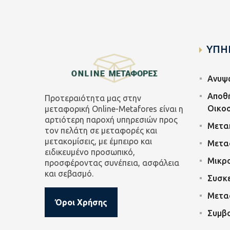
ΥΠΗ
Ανυψ
Αποθ
Προτεραιότητα μας στην
Οικο
μεταφορική Online-Metafores είναι η
αρτιότερη παροχή υπηρεσιών προς
Μετακ
τον πελάτη σε μεταφορές και
μετακομίσεις, με έμπειρο και
Μετα
ειδικευμένο προσωπικό,
Μικρ
προσφέροντας συνέπεια, ασφάλεια
και σεβασμό.
Συσκε
Μετα
Όροι Χρήσης
Συμβ