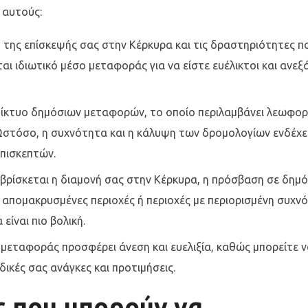
 αυτούς:
ο της επίσκεψής σας στην Κέρκυρα και τις δραστηριότητες π
ται ιδιωτικό μέσο μεταφοράς για να είστε ευέλικτοι και ανεξ
 δίκτυο δημόσιων μεταφορών, το οποίο περιλαμβάνει λεωφορ
. Ωστόσο, η συχνότητα και η κάλυψη των δρομολογίων ενδέχε
επισκεπτών.
 βρίσκεται η διαμονή σας στην Κέρκυρα, η πρόσβαση σε δημό
ε απομακρυσμένες περιοχές ή περιοχές με περιορισμένη συχν
είναι πιο βολική.
υ μεταφοράς προσφέρει άνεση και ευελιξία, καθώς μπορείτε 
ικές σας ανάγκες και προτιμήσεις.
ς που μπορούν να