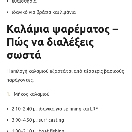
ευαισθησία
ιδανικό για βράχια και λιμάνια
Καλάμια ψαρέματος –
Πώς να διαλέξεις
σωστά
Η επιλογή καλαμιού εξαρτάται από τέσσερις βασικούς
παράγοντες.
Μήκος καλαμιού
2.10–2.40 μ.: ιδανικά για spinning και LRF
3.90–4.50 μ.: surf casting
1.80–2.10 μ.: boat fishing