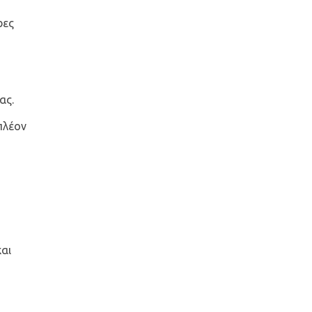
ρες
ας.
πλέον
και