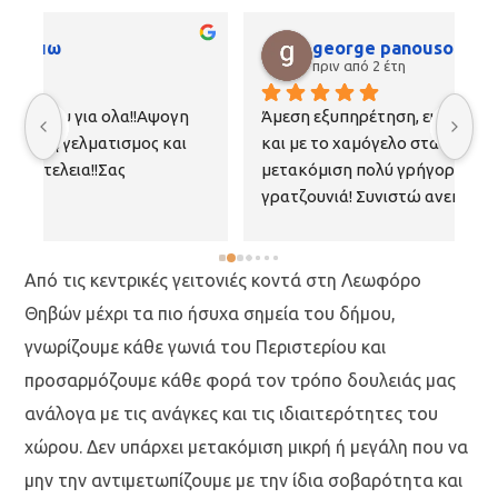
george panousopoulos
πριν από 2 έτη
Άμεση εξυπηρέτηση, ευγενικοί, προσεκτικοί 
Εί
και με το χαμόγελο στα χείλη! Έκαναν την 
ετ
μετακόμιση πολύ γρήγορα και δεν έγινε ούτε 
ευ
γρατζουνιά! Συνιστώ ανεπιφύλακτα!!! Σας 
ευχαριστώ πολύ όλους!!!
Από τις κεντρικές γειτονιές κοντά στη Λεωφόρο
Θηβών μέχρι τα πιο ήσυχα σημεία του δήμου,
γνωρίζουμε κάθε γωνιά του Περιστερίου και
προσαρμόζουμε κάθε φορά τον τρόπο δουλειάς μας
ανάλογα με τις ανάγκες και τις ιδιαιτερότητες του
χώρου. Δεν υπάρχει μετακόμιση μικρή ή μεγάλη που να
μην την αντιμετωπίζουμε με την ίδια σοβαρότητα και