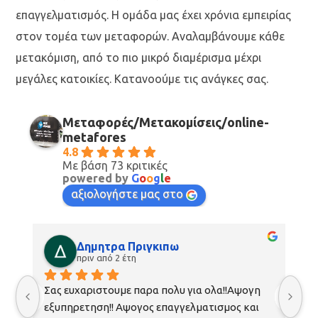
επαγγελματισμός. Η ομάδα μας έχει χρόνια εμπειρίας
στον τομέα των μεταφορών. Αναλαμβάνουμε κάθε
μετακόμιση, από το πιο μικρό διαμέρισμα μέχρι
μεγάλες κατοικίες. Κατανοούμε τις ανάγκες σας.
Μεταφορές/Μετακομίσεις/online-
metafores
4.8
Με βάση 73 κριτικές
powered by
G
o
o
g
l
e
αξιολογήστε μας στο
Δημητρα Πριγκιπω
πριν από 2 έτη
Σας ευχαριστουμε παρα πολυ για ολα!!Αψογη 
Άμ
εξυπηρετηση!! Αψογος επαγγελματισμος και 
κα